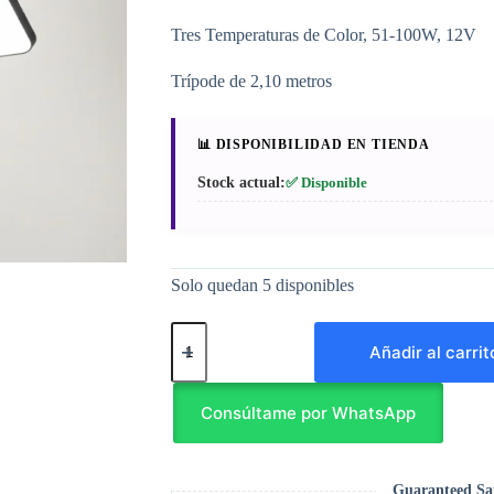
Tres Temperaturas de Color, 51-100W, 12V
Trípode de 2,10 metros
📊 DISPONIBILIDAD EN TIENDA
Stock actual:
✅ Disponible
Solo quedan 5 disponibles
Luz
Led
Añadir al carrit
de
Panel
Plano
Consúltame por WhatsApp
RL-
26
cantidad
Guaranteed Sa