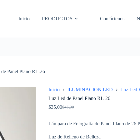
Inicio
PRODUCTOS
Contáctenos
N
 de Panel Plano RL-26
Inicio
ILUMINACION LED
Luz Led 
Luz Led de Panel Plano RL-26
$
35,00
$
45,00
Original
Current
price
price
was:
is:
Lámpara de Fotografía de Panel Plano de 26 
$45,00.
$35,00.
Luz de Relleno de Belleza