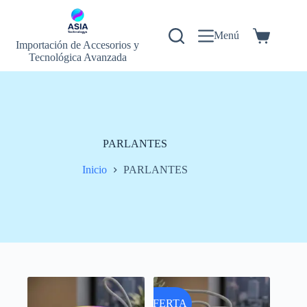
Saltar
al
contenido
Menú
Carrito
Importación de Accesorios y
de
Tecnológica Avanzada
compra
PARLANTES
Inicio
PARLANTES
OFERTA