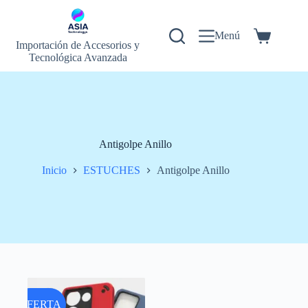
Saltar
al
contenido
Menú
Carrito
Importación de Accesorios y
de
Tecnológica Avanzada
compra
Antigolpe Anillo
Inicio
ESTUCHES
Antigolpe Anillo
OFERTA