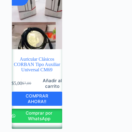
Auricular Clásicos
CORBAN Tipo Auxiliar
Universal CM69
Añadir al
$
5,00
$
7,00
Original
Current
carrito
price
price
COMPRAR
was:
is:
AHORA!!
$7,00.
$5,00.
Comprar por
WhatsApp