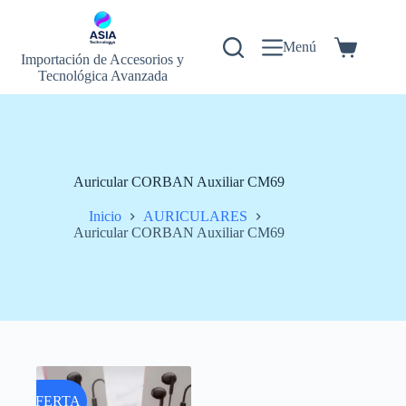
Saltar
al
contenido
Menú
Carrito
Importación de Accesorios y
de
Tecnológica Avanzada
compra
Auricular CORBAN Auxiliar CM69
Inicio
AURICULARES
Auricular CORBAN Auxiliar CM69
OFERTA